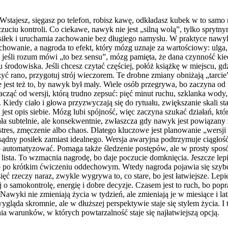
. Wstajesz, sięgasz po telefon, robisz kawę, odkładasz kubek w to samo
zuciu kontroli. Co ciekawe, nawyk nie jest „silną wolą”, tylko spry
iłek i uruchamia zachowanie bez długiego namysłu. W praktyce nawyk 
chowanie, a nagroda to efekt, który mózg uznaje za wartościowy: ulga
t jeśli rozum mówi „to bez sensu”, mózg pamięta, że dana czynność k
rodowiska. Jeśli chcesz czytać częściej, połóż książkę w miejscu, gdzi
czyć rano, przygotuj strój wieczorem. Te drobne zmiany obniżają „tarcie”
 jest też to, by nawyk był mały. Wiele osób przegrywa, bo zaczyna od p
acząć od wersji, którą trudno zepsuć: pięć minut ruchu, szklanka wody
ej. Kiedy ciało i głowa przyzwyczają się do rytuału, zwiększanie skali s
 to jest opis siebie. Mózg lubi spójność, więc zaczyna szukać działań,
iała subtelnie, ale konsekwentnie, zwłaszcza gdy nawyk jest powiązan
tres, zmęczenie albo chaos. Dlatego kluczowe jest planowanie „wersji aw
zsądny posiłek zamiast idealnego. Wersja awaryjna podtrzymuje ciągłoś
automatyzować. Pomaga także śledzenie postępów, ale w prosty sposób.
 lista. To wzmacnia nagrodę, bo daje poczucie domknięcia. Jeszcze le
o po krótkim ćwiczeniu oddechowym. Wtedy nagroda pojawia się szybcie
esięć rzeczy naraz, zwykle wygrywa to, co stare, bo jest łatwiejsze. L
samokontrolę, energię i dobre decyzje. Czasem jest to ruch, bo popraw
Nawyki nie zmieniają życia w tydzień, ale zmieniają je w miesiące i la
gląda skromnie, ale w dłuższej perspektywie staje się stylem życia. I t
ia warunków, w których powtarzalność staje się najłatwiejszą opcją.