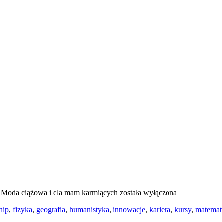
a
Moda ciążowa i dla mam karmiących
została wyłączona
hip
,
fizyka
,
geografia
,
humanistyka
,
innowacje
,
kariera
,
kursy
,
matemat