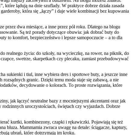
nowagi między zachwytem a budżetem. Na blogu możesz znaleźć
z”, które lądują na dnie szuflady. W praktyce dobrze działa zasada
arderoby, która się „łączy” i daje wiele kombinacji bez kupowania
 przez dwa miesiące, a inne przez pół roku. Dlatego na blogu
opasowanie. Są też porady dotyczące obuwia: jak dobrać buty do
uty to komfort, bezpieczeństwo i lepsze samopoczucie – a to dla
o realnego życia: do szkoły, na wycieczkę, na rower, na piknik, do
 czapce, swetrze, skarpetkach czy plecaku, zamiast przebudowywać
ukienki i tiul, inne wybiera dres i sportowe buty, a jeszcze inne
 rozsądnych granic. Dzięki temu moda staje się zabawą, a nie
odatków, decydowanie o kolorach. To proste rozwiązania, które
ziny, jak łączyć neutralne bazy z mocniejszymi akcentami oraz jak
zy rodzinnych uroczystościach, świętach czy wyjazdach. Dobrze
ierać kurtki, kombinezony, czapki i rękawiczki. Pojawiają się też
brana bluza. Mammamia zwraca uwagę na detale: ściągacze, kaptury,
ebują ubrań, które dotrzymają im kroku.