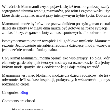
W treściach Mammamii często pojawia się też temat organizacji szafy i
segregować ubrania według rozmiarów, pór roku i częstotliwości uży
które da się utrzymać nawet przy intensywnym trybie życia. Dobrze 
Mammamia może być również przewodnikiem po stylu „smart casual” d
dzieci do szkoły i w ciągu dnia muszą być gotowe na różne sytuacje:
zamiast bluzy, eleganckie buty zamiast sportowych, albo odwrotnie – 
Istotnym tematem jest też rozsądek i długofalowe myślenie. Mammamia 
sezonie. Jednocześnie nie zabiera radości z dziecięcej mody: wzory,
jednocześnie wesoła i funkcjonalna.
Cały klimat Mammamii można opisać jako wspierający. To blog, który 
elementy garderoby i jak tworzyć zestawy na różne okazje. Dla jedny
którym moda spotyka się z codziennością i daje realną wartość.
Mammamia jest więc blogiem o modzie dla dzieci i rodziców, ale też o
odwrotnie. Jeśli szukasz inspiracji, praktycznych wskazówek i pomys
rodzinnego ciepła.
Categories:
Blog
Comments are closed.