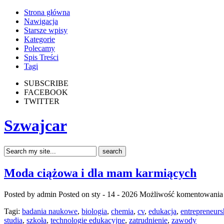
Strona główna
Nawigacja
Starsze wpisy
Kategorie
Polecamy
Spis Treści
Tagi
SUBSCRIBE
FACEBOOK
TWITTER
Szwajcar
Moda ciążowa i dla mam karmiących
Posted by admin
Posted on sty - 14 - 2026
Możliwość komentowani
Tagi:
badania naukowe
,
biologia
,
chemia
,
cv
,
edukacja
,
entrepreneurs
studia
,
szkoła
,
technologie edukacyjne
,
zatrudnienie
,
zawody