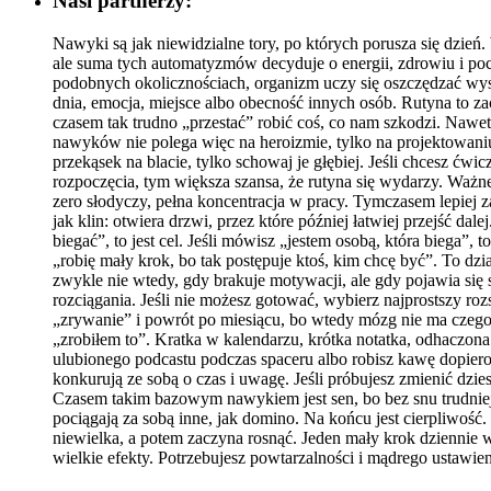
Nasi partnerzy:
Nawyki są jak niewidzialne tory, po których porusza się dzień
ale suma tych automatyzmów decyduje o energii, zdrowiu i poc
podobnych okolicznościach, organizm uczy się oszczędzać wys
dnia, emocja, miejsce albo obecność innych osób. Rutyna to za
czasem tak trudno „przestać” robić coś, co nam szkodzi. Nawe
nawyków nie polega więc na heroizmie, tylko na projektowaniu ś
przekąsek na blacie, tylko schowaj je głębiej. Jeśli chcesz ćwi
rozpoczęcia, tym większa szansa, że rutyna się wydarzy. Ważne
zero słodyczy, pełna koncentracja w pracy. Tymczasem lepiej z
jak klin: otwiera drzwi, przez które później łatwiej przejść dal
biegać”, to jest cel. Jeśli mówisz „jestem osobą, która biega”,
„robię mały krok, bo tak postępuje ktoś, kim chcę być”. To dz
zwykle nie wtedy, gdy brakuje motywacji, ale gdy pojawia się s
rozciągania. Jeśli nie możesz gotować, wybierz najprostszy ro
„zrywanie” i powrót po miesiącu, bo wtedy mózg nie ma czego 
„zrobiłem to”. Kratka w kalendarzu, krótka notatka, odhaczona
ulubionego podcastu podczas spaceru albo robisz kawę dopier
konkurują ze sobą o czas i uwagę. Jeśli próbujesz zmienić dzi
Czasem takim bazowym nawykiem jest sen, bo bez snu trudniej o 
pociągają za sobą inne, jak domino. Na końcu jest cierpliwość. 
niewielka, a potem zaczyna rosnąć. Jeden mały krok dziennie wy
wielkie efekty. Potrzebujesz powtarzalności i mądrego ustawien