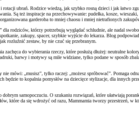
 rotacji ubrań. Rodzice wiedzą, jak szybko rosną dzieci i jak łatwo zg
wania. Są też inspiracje na przechowywanie: pudełka, kosze, wieszaki,
zorganizowana garderoba to mniej chaosu i mniej nietrafionych zakupó
la rodziców, którzy potrzebują wyglądać schludnie, ale nadal swobodn
 spotkanie, zakupy, spacer, szybkie wyjście do lekarza. Blog podpowiad
jak rozluźnić zestaw, by nie czuć się przebranym.
zachęca do wybierania rzeczy, które posłużą dłużej: neutralne kolory, 
 nadruki, barwy i motywy są mile widziane, tylko podane w sposób zbal
nie mówi: „musisz”, tylko raczej: „możesz spróbować”. Pomaga odnaleź
ch będzie to kopalnia pomysłów na dziecięce stylizacje, dla innych pr
 dobrym samopoczuciu. O szukaniu rozwiązań, które ułatwiają poranki, 
łów, które da się wdrożyć od razu, Mammamia tworzy przestrzeń, w któr