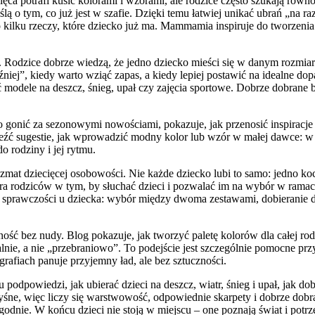
a potrafi kusić kolorami i wzorami, ale rodzice często szukają rów
ślą o tym, co już jest w szafie. Dzięki temu łatwiej unikać ubrań „na ra
lku rzeczy, które dziecko już ma. Mammamia inspiruje do tworzenia g
Rodzice dobrze wiedzą, że jedno dziecko mieści się w danym rozmiarze
źniej”, kiedy warto wziąć zapas, a kiedy lepiej postawić na idealne d
 modele na deszcz, śnieg, upał czy zajęcia sportowe. Dobrze dobrane b
 gonić za sezonowymi nowościami, pokazuje, jak przenosić inspiracje d
aleźć sugestie, jak wprowadzić modny kolor lub wzór w małej dawce: w
o rodziny i jej rytmu.
 dziecięcej osobowości. Nie każde dziecko lubi to samo: jedno kocha s
a rodziców w tym, by słuchać dzieci i pozwalać im na wybór w ramach
 sprawczości u dziecka: wybór między dwoma zestawami, dobieranie d
ność bez nudy. Blog pokazuje, jak tworzyć paletę kolorów dla całej rod
lnie, a nie „przebraniowo”. To podejście jest szczególnie pomocne pr
ografiach panuje przyjemny ład, ale bez sztuczności.
podpowiedzi, jak ubierać dzieci na deszcz, wiatr, śnieg i upał, jak dob
pryśne, więc liczy się warstwowość, odpowiednie skarpety i dobrze do
odnie. W końcu dzieci nie stoją w miejscu – one poznają świat i potrz