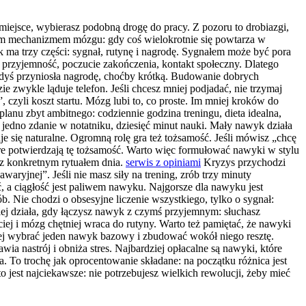
 miejsce, wybierasz podobną drogę do pracy. Z pozoru to drobiazgi,
tnym mechanizmem mózgu: gdy coś wielokrotnie się powtarza w
ma trzy części: sygnał, rutynę i nagrodę. Sygnałem może być pora
, przyjemność, poczucie zakończenia, kontakt społeczny. Dlatego
iedyś przyniosła nagrodę, choćby krótką. Budowanie dobrych
e zwykle ląduje telefon. Jeśli chcesz mniej podjadać, nie trzymaj
, czyli koszt startu. Mózg lubi to, co proste. Im mniej kroków do
lanu zbyt ambitnego: codziennie godzina treningu, dieta idealna,
, jedno zdanie w notatniku, dziesięć minut nauki. Mały nawyk działa
taje się naturalne. Ogromną rolę gra też tożsamość. Jeśli mówisz „chcę
 które potwierdzają tę tożsamość. Warto więc formułować nawyki w stylu
y z konkretnym rytuałem dnia.
serwis z opiniami
Kryzys przychodzi
aryjnej”. Jeśli nie masz siły na trening, zrób trzy minuty
ć, a ciągłość jest paliwem nawyku. Najgorsze dla nawyku jest
 Nie chodzi o obsesyjne liczenie wszystkiego, tylko o sygnał:
piej działa, gdy łączysz nawyk z czymś przyjemnym: słuchasz
j i mózg chętniej wraca do rutyny. Warto też pamiętać, że nawyki
epiej wybrać jeden nawyk bazowy i zbudować wokół niego resztę.
ia nastrój i obniża stres. Najbardziej opłacalne są nawyki, które
ta. To trochę jak oprocentowanie składane: na początku różnica jest
o jest najciekawsze: nie potrzebujesz wielkich rewolucji, żeby mieć