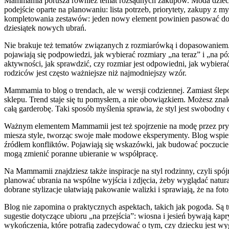
Mammamia porusza również temat rozsądnych zakupów. Moda dziecięc
podejście oparte na planowaniu: lista potrzeb, priorytety, zakupy z my
kompletowania zestawów: jeden nowy element powinien pasować do ki
dziesiątek nowych ubrań.
Nie brakuje też tematów związanych z rozmiarówką i dopasowaniem. 
pojawiają się podpowiedzi, jak wybierać rozmiary „na teraz” i „na pó
aktywności, jak sprawdzić, czy rozmiar jest odpowiedni, jak wybierać
rodziców jest często ważniejsze niż najmodniejszy wzór.
Mammamia to blog o trendach, ale w wersji codziennej. Zamiast ślepo
sklepu. Trend staje się tu pomysłem, a nie obowiązkiem. Możesz zn
całą garderobę. Taki sposób myślenia sprawia, że styl jest swobodny d
Ważnym elementem Mammamii jest też spojrzenie na modę przez pryzmat
miesza style, tworząc swoje małe modowe eksperymenty. Blog wspier
źródłem konfliktów. Pojawiają się wskazówki, jak budować poczucie
mogą zmienić poranne ubieranie w współpracę.
Na Mammamii znajdziesz także inspiracje na styl rodzinny, czyli spój
planować ubrania na wspólne wyjścia i zdjęcia, żeby wyglądać natura
dobrane stylizacje ułatwiają pakowanie walizki i sprawiają, że na fot
Blog nie zapomina o praktycznych aspektach, takich jak pogoda. Są tu 
sugestie dotyczące ubioru „na przejścia”: wiosna i jesień bywają ka
wykończenia, które potrafią zadecydować o tym, czy dziecku jest wyg