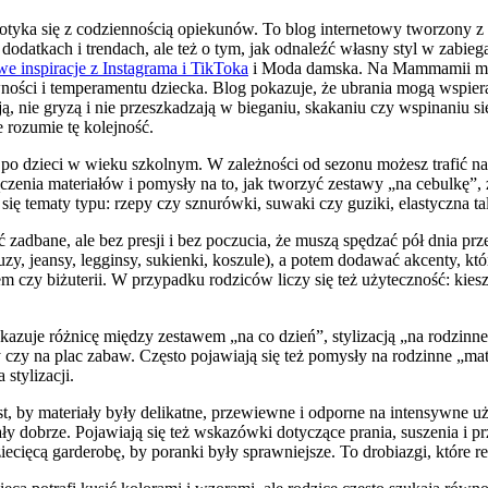
tyka się z codziennością opiekunów. To blog internetowy tworzony z my
, dodatkach i trendach, ale też o tym, jak odnaleźć własny styl w zabie
 inspiracje z Instagrama i TikToka
i Moda damska. Na Mammamii moda
ności i temperamentu dziecka. Blog pokazuje, że ubrania mogą wspiera
ją, nie gryzą i nie przeszkadzają w bieganiu, skakaniu czy wspinaniu 
e rozumie tę kolejność.
po dzieci w wieku szkolnym. W zależności od sezonu możesz trafić na p
zenia materiałów i pomysły na to, jak tworzyć zestawy „na cebulkę”, ż
ą się tematy typu: rzepy czy sznurówki, suwaki czy guziki, elastyczna ta
adbane, ale bez presji i bez poczucia, że muszą spędzać pół dnia przed
luzy, jeansy, legginsy, sukienki, koszule), a potem dodawać akcenty, k
em czy biżuterii. W przypadku rodziców liczy się też użyteczność: kies
uje różnicę między zestawem „na co dzień”, stylizacją „na rodzinne 
oły czy na plac zabaw. Często pojawiają się też pomysły na rodzinne „
stylizacji.
jest, by materiały były delikatne, przewiewne i odporne na intensywn
ały dobrze. Pojawiają się też wskazówki dotyczące prania, suszenia i 
iecięcą garderobę, by poranki były sprawniejsze. To drobiazgi, które r