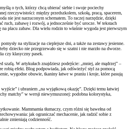
ślą o tych, którzy chcą ubierać siebie i swoje pociechy
ganej rzeczywistości: między przedszkolem, szkołą, pracą, spacerem,
 nie jest narzuconym schematem. To raczej narzędzie, dzięki
ć ruch, zabawę i rozwój, a jednocześnie być urocze. W tekstach
się na placu zabaw. Dla wielu rodzin to właśnie wygoda jest pierwszym
omysły na stylizacje na cieplejsze dni, a także na zestawy jesienne.
eby dziecko nie przegrzewało się w szatni i nie marzło na dworze.
lia czy klasyczny pasek.
 szafą. W artykułach znajdziesz podejście: „mniej, ale mądrzej” –
tóre robią efekt. Blog podpowiada, jak odświeżyć styl za pomocą
zenie, wygodne obuwie, tkaniny łatwe w praniu i kroje, które pasują
wyjście” i ubraniem „na wyjątkową okazję”. Dzięki temu łatwiej
matchy matchy” w wersji niewymuszonej: podobna kolorystyka,
e użytkowanie. Mammamia tłumaczy, czym różni się bawełna od
przechowywania: jak ograniczać mechacenie, jak radzić sobie z
ealnie zmieniają codzienność.