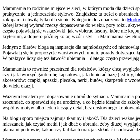
Mammamia to rodzinne miejsce w sieci, w którym moda dla dzieci spo
praktycznie, a jednocześnie stylowo. Znajdziesz tu treści o ubraniach
zakupami i chwilą tylko dla siebie. Kategorie do zobaczenia to
Modowe
której łatwiej wybrać rzeczy dopasowane do wieku, pory roku, aktyw
często pojawiają się wskazówki, jak wybierać fasony, które nie krępu
kryterium, a dopiero później kolor, wzór i styl – i Mammamia świetni
Jednym z filarów bloga są inspiracje dla najmłodszych: od niemowląt 
Pojawiają się tu propozycje warstwowych ubrań, porady dotyczące łąc
W praktyce liczy się też łatwość ubierania – dlatego często przewijaj
Mammamia to również przestrzeń dla rodziców, którzy chcą wyglądać z
czyli jak tworzyć garderobę kapsułową, jak dobierać bazę (t-shirty, b
akcesoriów: czapki, apaszki, plecaka, nerki, butów, skarpetek z wzor
do wielu okazji.
Ważnym tematem jest dopasowanie ubrań do sytuacji. Mammamia pokaz
zrozumieć, co sprawdzi się na urodziny, a co będzie idealne do szk
wspólny motyw albo jeden łączący detal, bez dosłownego kopiowania 
Na blogu sporo miejsca zajmują tkaniny i jakość. Dla dzieci ważne 
mieszanek, jak czytać metki i jak dbać o ubrania, żeby dłużej wygląd
plamami po trawie, kakao czy farbkach oraz jak składać i sortować dz