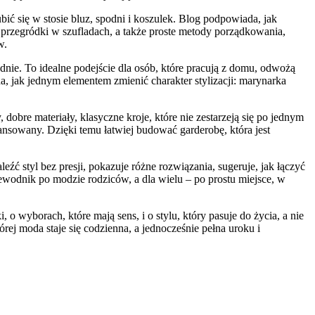
ubić się w stosie bluz, spodni i koszulek. Blog podpowiada, jak
 przegródki w szufladach, a także proste metody porządkowania,
w.
ie. To idealne podejście dla osób, które pracują z domu, odwożą
a, jak jednym elementem zmienić charakter stylizacji: marynarka
dobre materiały, klasyczne kroje, które nie zestarzeją się po jednym
ansowany. Dzięki temu łatwiej budować garderobę, która jest
ć styl bez presji, pokazuje różne rozwiązania, sugeruje, jak łączyć
zewodnik po modzie rodziców, a dla wielu – po prostu miejsce, w
o wyborach, które mają sens, i o stylu, który pasuje do życia, a nie
ej moda staje się codzienna, a jednocześnie pełna uroku i