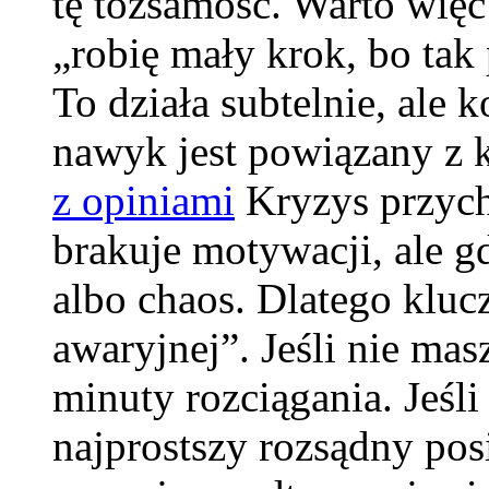
tę tożsamość. Warto wię
„robię mały krok, bo tak 
To działa subtelnie, ale
nawyk jest powiązany z 
z opiniami
Kryzys przych
brakuje motywacji, ale gd
albo chaos. Dlatego kluc
awaryjnej”. Jeśli nie masz
minuty rozciągania. Jeśl
najprostszy rozsądny pos