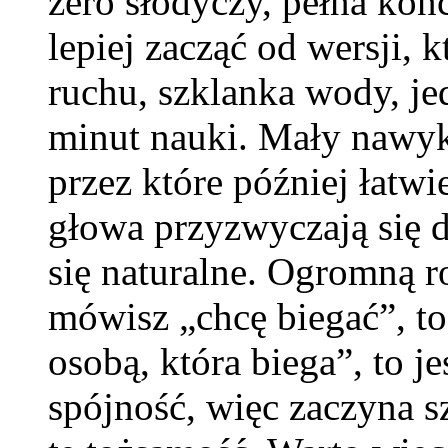
zero słodyczy, pełna kon
lepiej zacząć od wersji, 
ruchu, szklanka wody, je
minut nauki. Mały nawyk 
przez które później łatwie
głowa przyzwyczają się do
się naturalne. Ogromną ro
mówisz „chcę biegać”, to 
osobą, która biega”, to je
spójność, więc zaczyna s