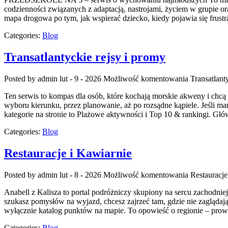
codzienności związanych z adaptacją, nastrojami, życiem w grupie o
mapa drogowa po tym, jak wspierać dziecko, kiedy pojawia się frust
Categories:
Blog
Transatlantyckie rejsy i promy
Posted by admin
lut - 9 - 2026
Możliwość komentowania
Transatlant
Ten serwis to kompas dla osób, które kochają morskie akweny i ch
wyboru kierunku, przez planowanie, aż po rozsądne kąpiele. Jeśli m
kategorie na stronie to Plażowe aktywności i Top 10 & rankingi. Gł
Categories:
Blog
Restauracje i Kawiarnie
Posted by admin
lut - 8 - 2026
Możliwość komentowania
Restauracje
Anabell z Kalisza to portal podróżniczy skupiony na sercu zachodniej 
szukasz pomysłów na wyjazd, chcesz zajrzeć tam, gdzie nie zaglądają
wyłącznie katalog punktów na mapie. To opowieść o regionie – pro
Categories:
Blog