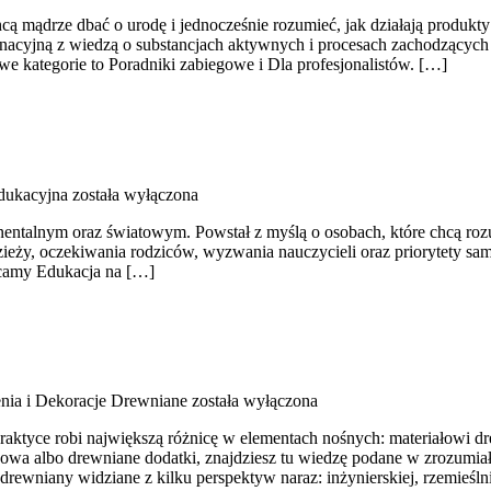
cą mądrze dbać o urodę i jednocześnie rozumieć, jak działają produkty 
gnacyjną z wiedzą o substancjach aktywnych i procesach zachodzących 
we kategorie to Poradniki zabiegowe i Dla profesjonalistów. […]
edukacyjna
została wyłączona
talnym oraz światowym. Powstał z myślą o osobach, które chcą rozumie
dzieży, oczekiwania rodziców, wyzwania nauczycieli oraz priorytety s
lecamy Edukacja na […]
ia i Dekoracje Drewniane
została wyłączona
ktyce robi największą różnicę w elementach nośnych: materiałowi dre
ropowa albo drewniane dodatki, znajdziesz tu wiedzę podane w zrozum
ewniany widziane z kilku perspektyw naraz: inżynierskiej, rzemieślnic