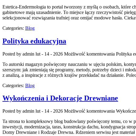
Estetica-Endermologia to portal tworzony z myślą o osobach, które ch
gabinetowe mają uzasadnienie. To miejsce łączy rzeczywistość pielę
selekcjonować rozwiązania trafniej oraz omijać modowe hasła. Cieka
Categories:
Blog
Polityka edukacyjna
Posted by admin
lut - 14 - 2026
Możliwość komentowania
Polityka 
To autorski magazyn poświęcony nauczaniu w ujęciu polskim, kontynen
szerszym: jak zmieniają się programy, metody, potrzeby dzieci i mło
z analizą, a inspiracje z różnych krajów przekładać na działanie. Po
Categories:
Blog
Wykończenia i Dekoracje Drewniane
Posted by admin
lut - 14 - 2026
Możliwość komentowania
Wykończen
Ta strona to kompleksowy blog budowlany poświęcony temu, co w pra
inwestycji, modernizacja, taras, konstrukcja dachu, kondygnacja st
Domy Drewniane i Rodzaje Drewna. Rdzeniem serwisu jest materiał dr