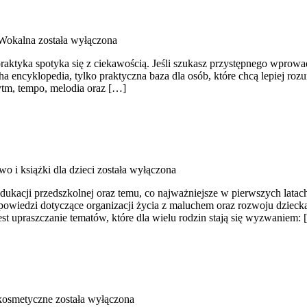
 Wokalna
została wyłączona
praktyka spotyka się z ciekawością. Jeśli szukasz przystępnego wpr
ha encyklopedia, tylko praktyczna baza dla osób, które chcą lepiej r
ytm, tempo, melodia oraz […]
wo i książki dla dzieci
została wyłączona
dukacji przedszkolnej oraz temu, co najważniejsze w pierwszych latac
odpowiedzi dotyczące organizacji życia z maluchem oraz rozwoju dziec
 jest upraszczanie tematów, które dla wielu rodzin stają się wyzwaniem:
kosmetyczne
została wyłączona