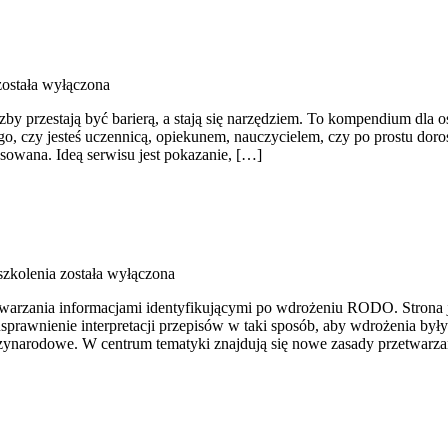
ostała wyłączona
zby przestają być barierą, a stają się narzędziem. To kompendium dla 
go, czy jesteś uczennicą, opiekunem, nauczycielem, czy po prostu doro
sowana. Ideą serwisu jest pokazanie, […]
szkolenia
została wyłączona
twarzania informacjami identyfikującymi po wdrożeniu RODO. Strona
usprawnienie interpretacji przepisów w taki sposób, aby wdrożenia był
zynarodowe. W centrum tematyki znajdują się nowe zasady przetwarzan