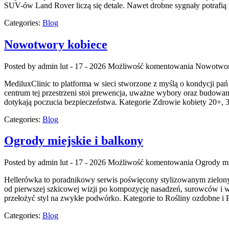
SUV-ów Land Rover liczą się detale. Nawet drobne sygnały potrafi
Categories:
Blog
Nowotwory kobiece
Posted by admin
lut - 17 - 2026
Możliwość komentowania
Nowotwor
MediluxClinic to platforma w sieci stworzone z myślą o kondycji p
centrum tej przestrzeni stoi prewencja, uważne wybory oraz budowani
dotykają poczucia bezpieczeństwa. Kategorie Zdrowie kobiety 20+, 3
Categories:
Blog
Ogrody miejskie i balkony
Posted by admin
lut - 17 - 2026
Możliwość komentowania
Ogrody mi
Hellerówka to poradnikowy serwis poświęcony stylizowanym zielony
od pierwszej szkicowej wizji po kompozycję nasadzeń, surowców i wyko
przełożyć styl na zwykłe podwórko. Kategorie to Rośliny ozdobne i 
Categories:
Blog