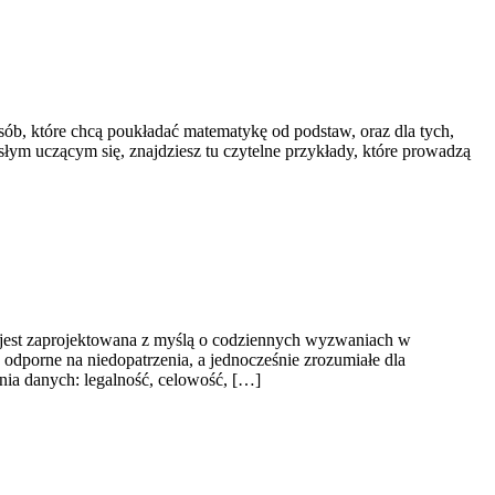
osób, które chcą poukładać matematykę od podstaw, oraz dla tych,
słym uczącym się, znajdziesz tu czytelne przykłady, które prowadzą
 jest zaprojektowana z myślą o codziennych wyzwaniach w
y odporne na niedopatrzenia, a jednocześnie zrozumiałe dla
ia danych: legalność, celowość, […]