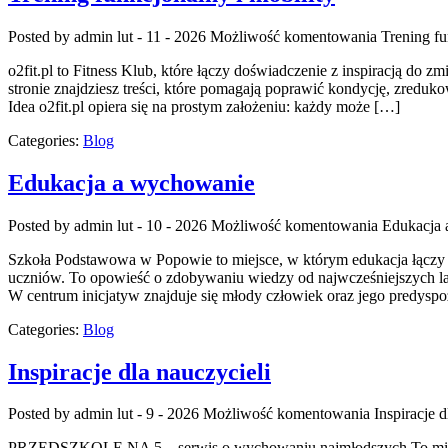
Posted by admin
lut - 11 - 2026
Możliwość komentowania
Trening fu
o2fit.pl to Fitness Klub, które łączy doświadczenie z inspiracją do 
stronie znajdziesz treści, które pomagają poprawić kondycję, zreduk
Idea o2fit.pl opiera się na prostym założeniu: każdy może […]
Categories:
Blog
Edukacja a wychowanie
Posted by admin
lut - 10 - 2026
Możliwość komentowania
Edukacja
Szkoła Podstawowa w Popowie to miejsce, w którym edukacja łączy si
uczniów. To opowieść o zdobywaniu wiedzy od najwcześniejszych lat 
W centrum inicjatyw znajduje się młody człowiek oraz jego predyspo
Categories:
Blog
Inspiracje dla nauczycieli
Posted by admin
lut - 9 - 2026
Możliwość komentowania
Inspiracje d
PRZEDSZKOLE NA 5 – serwis o wychowaniu najmłodszych To miejsce,