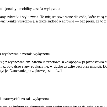
nkcjonalny i mobility
została wyłączona
zmiany sylwetki i stylu życia. To miejsce stworzone dla osób, które chc
ować tkankę tłuszczową, a także zadbać o zdrowie — bez presji, za to 
 a wychowanie
została wyłączona
ę z wychowaniem. Strona internetowa szkolapopow.pl przedstawia codz
aż po dalsze etapy edukacyjne, w duchu życzliwości oraz ambicji. Dob
zycje. Nauczanie początkowe jest tu […]
la nauczycieli
została wyłączona
 w którym opiekunowie oraz osoby prowadzące dziecko przez wczesną