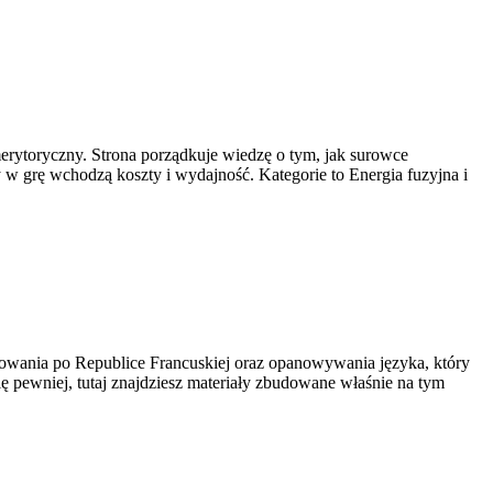
merytoryczny. Strona porządkuje wiedzę o tym, jak surowce
 w grę wchodzą koszty i wydajność. Kategorie to Energia fuzyjna i
ędrowania po Republice Francuskiej oraz opanowywania języka, który
ę pewniej, tutaj znajdziesz materiały zbudowane właśnie na tym