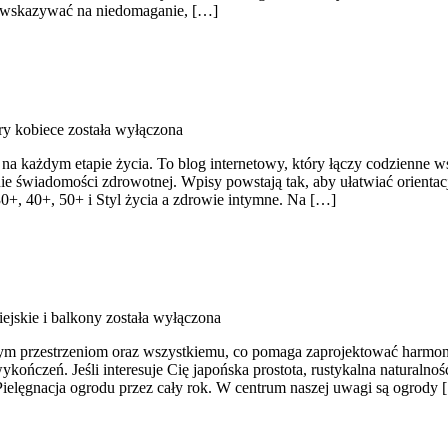
ą wskazywać na niedomaganie, […]
y kobiece
została wyłączona
ań na każdym etapie życia. To blog internetowy, który łączy codzien
e świadomości zdrowotnej. Wpisy powstają tak, aby ułatwiać orientacj
0+, 40+, 50+ i Styl życia a zdrowie intymne. Na […]
ejskie i balkony
została wyłączona
m przestrzeniom oraz wszystkiemu, co pomaga zaprojektować harmonij
ńczeń. Jeśli interesuje Cię japońska prostota, rustykalna naturalność 
Pielęgnacja ogrodu przez cały rok. W centrum naszej uwagi są ogrody