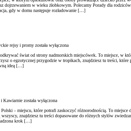
raz dojrzewaniem w wieku żłobkowym. Polecamy Porady dla rodziców i Li
racja, gdy w domu następuje rozładowanie […]
yckie rejsy i promy
została wyłączona
cą odkrywać świat od strony nadmorskich miejscówek. To miejsce, w 
arzysz o egzotycznej przygodzie w tropikach, znajdziesz tu treści, 
ówną ideą […]
 i Kawiarnie
została wyłączona
Polski – miejscu, które potrafi zaskoczyć różnorodnością. To miejsce d
 wszyscy, znajdziesz tu treści dopasowane do różnych stylów zwiedzan
wadzona krok […]