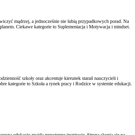
ą ćwiczyć mądrzej, a jednocześnie nie lubią przypadkowych porad. Na
z planem. Ciekawe kategorie to Suplementacja i Motywacja i mindset.
ienność szkoły oraz akcentuje kierunek starań nauczycieli i
re kategorie to Szkoła a rynek pracy i Rodzice w systemie edukacji.
 edukację znajdą przystępne inspiracje. Strona skupia się na