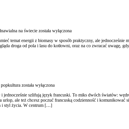
dnawialna na świecie
została wyłączona
umieć temat energii z biomasy w sposób praktyczny, ale jednocześnie 
ląda droga od pola i lasu do kotłowni, oraz na co zwracać uwagę, gdy
 popkultura
została wyłączona
ję i jednocześnie szlifują język francuski. To miks dwóch światów: w
 urlop, ale też chcesz poczuć francuską codzienność i komunikować si
 i styl życia. W centrum […]