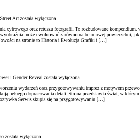
 Street Art
została wyłączona
wania cyfrowego oraz retuszu fotografii. To rozbudowane kompendium, w 
yobraźnia może ewoluować zarówno na betonowej powierzchni, jak i n
wości na stronie to Historia i Ewolucja Grafiki i […]
wer i Gender Reveal
została wyłączona
a tworzeniu wydarzeń oraz przygotowywaniu imprez z motywem przewodnim
ją pełnego dopracowania detali. Strona przedstawia świat, w którym kr
ozrywka Serwis skupia się na przygotowywaniu […]
so
została wyłączona