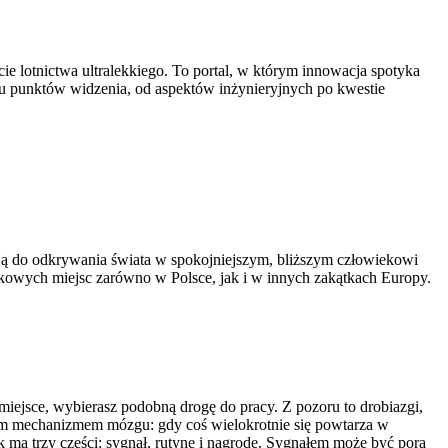
e lotnictwa ultralekkiego. To portal, w którym innowacja spotyka
elu punktów widzenia, od aspektów inżynieryjnych po kwestie
acją do odkrywania świata w spokojniejszym, bliższym człowiekowi
kowych miejsc zarówno w Polsce, jak i w innych zakątkach Europy.
 miejsce, wybierasz podobną drogę do pracy. Z pozoru to drobiazgi,
tnym mechanizmem mózgu: gdy coś wielokrotnie się powtarza w
ma trzy części: sygnał, rutynę i nagrodę. Sygnałem może być pora