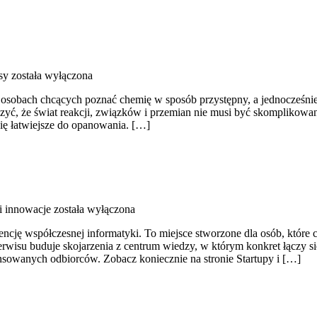
sy
została wyłączona
 osobach chcących poznać chemię w sposób przystępny, a jednocześnie r
czyć, że świat reakcji, związków i przemian nie musi być skomplikowan
się łatwiejsze do opanowania. […]
 i innowacje
została wyłączona
encję współczesnej informatyki. To miejsce stworzone dla osób, które
rwisu buduje skojarzenia z centrum wiedzy, w którym konkret łączy s
nsowanych odbiorców. Zobacz koniecznie na stronie Startupy i […]