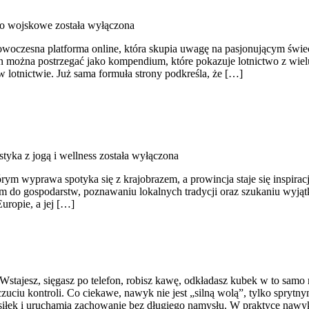
wo wojskowe
została wyłączona
woczesna platforma online, która skupia uwagę na pasjonującym świeci
 ten można postrzegać jako kompendium, które pokazuje lotnictwo z wi
w lotnictwie. Już sama formuła strony podkreśla, że […]
tyka z jogą i wellness
została wyłączona
órym wyprawa spotyka się z krajobrazem, a prowincja staje się inspir
 do gospodarstw, poznawaniu lokalnych tradycji oraz szukaniu wyjąt
uropie, a jej […]
. Wstajesz, sięgasz po telefon, robisz kawę, odkładasz kubek w to samo
zuciu kontroli. Co ciekawe, nawyk nie jest „silną wolą”, tylko spry
iłek i uruchamia zachowanie bez długiego namysłu. W praktyce nawyk 