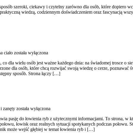
posób szeroki, ciekawy i czytelny zarówno dla osób, które dopiero wch
 z praktyczną wiedzą, codziennym doświadczeniem oraz fascynacją wszys
a ciało
została wyłączona
, co dla wielu osób jest ważne każdego dnia: na świadomej trosce o si
rzone dla osób, które chcą rozwijać swoją wiedzę o cerze, poznawać świ
tępny sposób. Strona łączy […]
i zanęty
została wyłączona
awia pasję do łowienia ryb z użytecznymi informacjami. To strona, w 
ołowu, łowisk oraz realnych sytuacji spotykanych podczas połowu. St
nik może wejść głębiej w temat łowienia ryb i […]