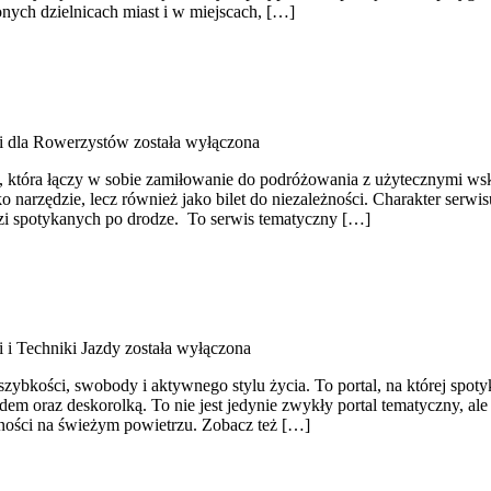
zonych dzielnicach miast i w miejscach, […]
i dla Rowerzystów
została wyłączona
która łączy w sobie zamiłowanie do podróżowania z użytecznymi wska
ako narzędzie, lecz również jako bilet do niezależności. Charakter ser
udzi spotykanych po drodze. To serwis tematyczny […]
i i Techniki Jazdy
została wyłączona
szybkości, swobody i aktywnego stylu życia. To portal, na której spotyk
m oraz deskorolką. To nie jest jedynie zwykły portal tematyczny, ale 
ności na świeżym powietrzu. Zobacz też […]