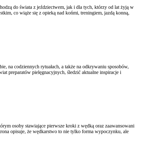
odzą do świata z jeździectwem, jak i dla tych, którzy od lat żyją w
tkim, co wiąże się z opieką nad końmi, treningiem, jazdą konną,
ebie, na codziennych rytuałach, a także na odkrywaniu sposobów,
at preparatów pielęgnacyjnych, śledzić aktualne inspiracje i
którym osoby stawiające pierwsze kroki z wędką oraz zaawansowani
rona opisuje, że wędkarstwo to nie tylko forma wypoczynku, ale