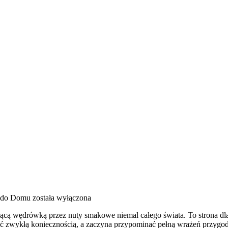
y do Domu
została wyłączona
rującą wędrówką przez nuty smakowe niemal całego świata. To strona dl
 być zwykłą koniecznością, a zaczyna przypominać pełną wrażeń przyg