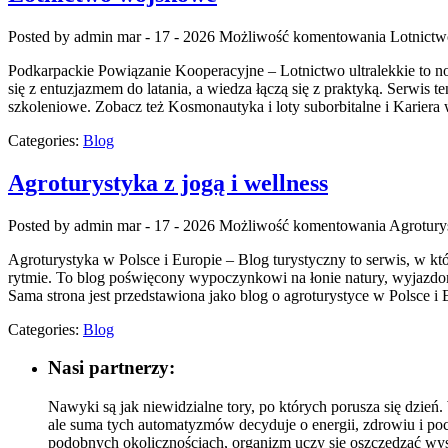
Posted by admin
mar - 17 - 2026
Możliwość komentowania
Lotnict
Podkarpackie Powiązanie Kooperacyjne – Lotnictwo ultralekkie to no
się z entuzjazmem do latania, a wiedza łączą się z praktyką. Serwis
szkoleniowe. Zobacz też Kosmonautyka i loty suborbitalne i Kariera 
Categories:
Blog
Agroturystyka z jogą i wellness
Posted by admin
mar - 17 - 2026
Możliwość komentowania
Agroturys
Agroturystyka w Polsce i Europie – Blog turystyczny to serwis, w kt
rytmie. To blog poświęcony wypoczynkowi na łonie natury, wyjazdom
Sama strona jest przedstawiona jako blog o agroturystyce w Polsce i E
Categories:
Blog
Nasi partnerzy:
Nawyki są jak niewidzialne tory, po których porusza się dzień
ale suma tych automatyzmów decyduje o energii, zdrowiu i poc
podobnych okolicznościach, organizm uczy się oszczędzać wys